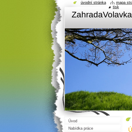
úvodní stránka
mapa str
tisk
ZahradaVolavka
Úvod
Nabídka práce
Ú