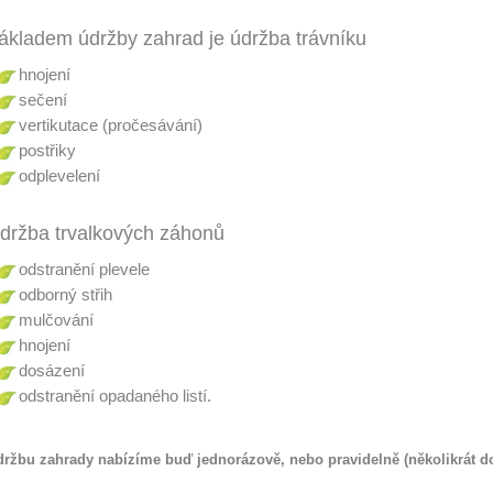
ákladem údržby zahrad je údržba trávníku
hnojení
sečení
vertikutace (pročesávání)
postřiky
odplevelení
držba trvalkových záhonů
odstranění plevele
odborný střih
mulčování
hnojení
dosázení
odstranění opadaného listí.
ržbu zahrady nabízíme buď jednorázově, nebo pravidelně (několikrát d