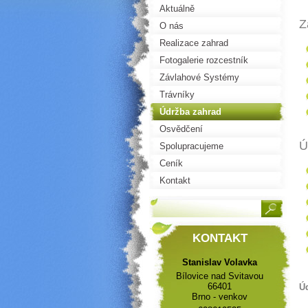
Aktuálně
Z
O nás
Realizace zahrad
Fotogalerie rozcestník
Závlahové Systémy
Trávníky
Údržba zahrad
Osvědčení
Ú
Spolupracujeme
Ceník
Kontakt
KONTAKT
Stanislav Volavka
Bílovice nad Svitavou
66401
Úd
Brno - venkov