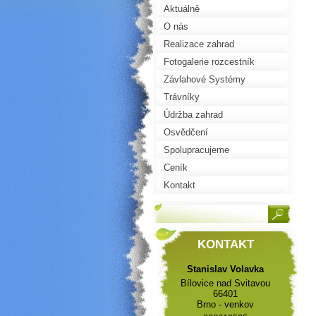
Aktuálně
O nás
Realizace zahrad
Fotogalerie rozcestník
Závlahové Systémy
Trávníky
Údržba zahrad
Osvědčení
Spolupracujeme
Ceník
Kontakt
KONTAKT
Stanislav Volavka
Bílovice nad Svitavou
66401
Brno - venkov