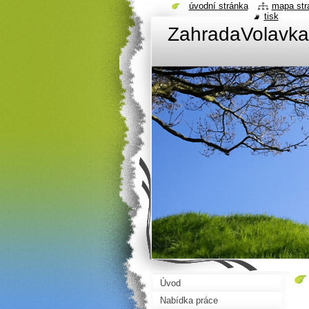
úvodní stránka
mapa str
tisk
ZahradaVolavka
Úvod
Nabídka práce