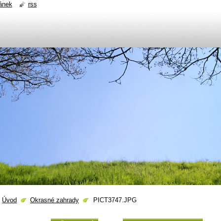
ánek
rss
Úvod
Okrasné zahrady
PICT3747.JPG